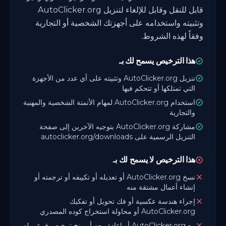
قابل للنقل وقابل للإلغاء لتنزيل AutoClicker.org
وتثبيته واستخدامه على أجهزتك الشخصية أو التجارية
وفقاً لهذه الشروط.
هذا الترخيص يسمح لك بـ
تنزيل AutoClicker.org وتثبيته على أي عدد من الأجهزة
التي تمتلكها أو تتحكم فيها
استخدام AutoClicker.org لمهام الأتمتة الشخصية والمهنية
والتجارية
مشاركة AutoClicker.org بتوجيه الآخرين إلى صفحة
التنزيل الرسمية على autoclicker.org/downloads
هذا الترخيص لا يسمح لك بـ
نسخ AutoClicker.org أو تعديله أو تكييفه أو ترجمته أو
إنشاء أعمال مشتقة منه
إجراء هندسة عكسية أو فك تحويل أو تفكيك
AutoClicker.org أو محاولة استخراج كوده المصدري
بيع AutoClicker.org أو إعادة بيعه أو منح ترخيص فرعي له