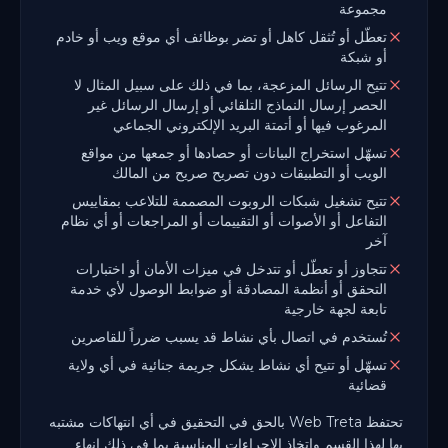
مجموعة
تعطّل أو تُثقل كاهل أو تضر بوظائف أي موقع ويب أو خادم
أو شبكة
تتيح الرسائل المزعجة، بما في ذلك على سبيل المثال لا
الحصر إرسال النماذج التلقائي أو إرسال الرسائل غير
المرغوب فيها أو أتمتة البريد الإلكتروني الجماعي
تسهّل استخراج البيانات أو حصادها أو جمعها من مواقع
الويب أو التطبيقات دون تصريح صريح من المالك
تتيح تشغيل شبكات الروبوت المصممة للتلاعب بمقاييس
التفاعل أو الأصوات أو التقييمات أو المراجعات أو أي نظام
آخر
تتجاوز أو تعطّل أو تتدخل في ميزات الأمان أو اختبارات
التحقق أو أنظمة المصادقة أو ضوابط الوصول لأي خدمة
تابعة لجهة خارجية
تُستخدم في اتصال بأي نشاط قد يسبب ضرراً للقاصرين
تسهّل أو تتيح أي نشاط يشكل جريمة جنائية في أي ولاية
قضائية
تحتفظ Web Treta بالحق في التحقيق في أي انتهاكات مشتبه
بها لهذا القسم واتخاذ الإجراءات المناسبة بما في ذلك إنهاء