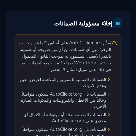
إخلاء مسؤولية الضمانات
18
يُقدَّم AutoClicker.org على أساس 'كما هو' و'حسب
التوفر' دون أي ضمانات من أي نوع صريحة أو ضمنية.
بالقدر الأقصى المسموح به بموجب القانون المعمول
به، تتبرأ Web Treta صراحةً من جميع الضمانات بما
في ذلك على سبيل المثال لا الحصر:
الضمانات الضمنية للتسويق والملاءمة لغرض معين
وعدم الانتهاك
الضمانات بأن AutoClicker.org سيكون متواصلاً
وخالياً من الأخطاء والفيروسات والمكونات الضارة
الأخرى
الضمانات المتعلقة بدقة أو موثوقية أو اكتمال أي
محتوى على AutoClicker.org
الضمانات بأن AutoClicker.org سيكون متوافقاً
مع أي تطبيق أو لعبة أو منصة أو جهاز محدد