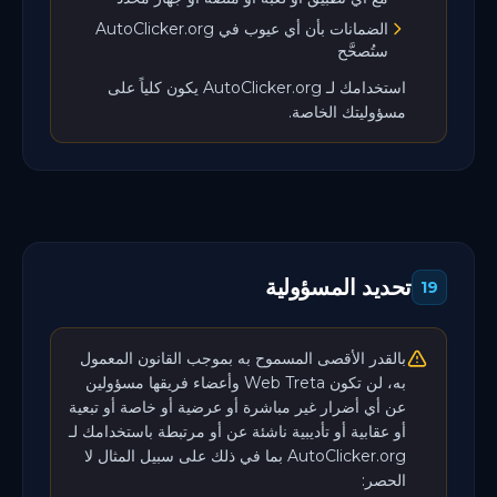
الضمانات بأن أي عيوب في AutoClicker.org
ستُصحَّح
استخدامك لـ AutoClicker.org يكون كلياً على
مسؤوليتك الخاصة.
تحديد المسؤولية
19
بالقدر الأقصى المسموح به بموجب القانون المعمول
به، لن تكون Web Treta وأعضاء فريقها مسؤولين
عن أي أضرار غير مباشرة أو عرضية أو خاصة أو تبعية
أو عقابية أو تأديبية ناشئة عن أو مرتبطة باستخدامك لـ
AutoClicker.org بما في ذلك على سبيل المثال لا
الحصر: