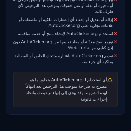
أو تأجيره أو نقله أو نقل حقوقك بموجب هذا الترخيص لأي
طرف ثالث
إزالة أو تعديل أو إخفاء أي إشعارات ملكية أو ملصقات أو
علامات تجارية على AutoClicker.org
استخدام AutoClicker.org لإنشاء منتج أو خدمة منافسة
توزيع نسخ معدّلة أو معاد تغليفها من AutoClicker.org دون
إذن كتابي من Web Treta
تقديم AutoClicker.org باعتباره منتجك الخاص أو المطالبة
بملكية أي جزء منه
أي استخدام لـ AutoClicker.org يتجاوز ما هو
مصرح به صراحةً بموجب هذا الترخيص يعد انتهاكاً
لهذه الشروط وقد يؤدي إلى إنهاء ترخيصك واتخاذ
إجراءات قانونية.