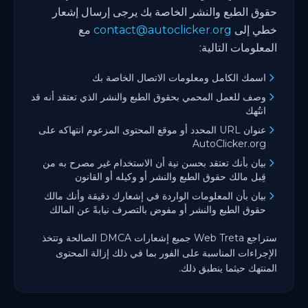
حقوق الطبع والنشر الخاصة بك يرجى إرسال إشعار
خطي إلى
contact@autoclicker.org
مع
المعلومات التالية:
اسمك الكامل ومعلومات الاتصال الخاصة بك
وصف للعمل المحمي بحقوق الطبع والنشر الذي تعتقد أنه قد
انتُهك
عنوان URL المحدد أو موقع المحتوى المزعوم انتهاكه على
AutoClicker.org
بيان بأنك تعتقد بحسن نية أن الاستخدام غير مصرح به من
قِبل مالك حقوق الطبع والنشر أو وكيله أو القانون
بيان بأن المعلومات الواردة في إشعارك دقيقة وأنك مالك
حقوق الطبع والنشر أو مفوض بالتصرف نيابةً عن المالك
ستراجع Web Treta جميع إشعارات DMCA الصالحة وتتخذ
الإجراءات المناسبة على الفور بما في ذلك إزالة المحتوى
المنتهك حيثما ينطبق ذلك.