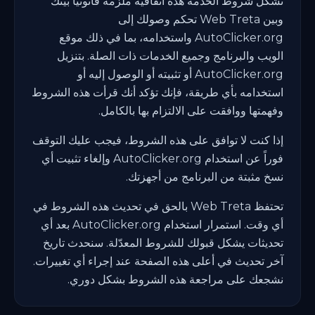
تشكل شروط الخدمة هذه اتفاقية ملزمة قانونياً بينك
وبين Web Treta تحكم وصولك إلى
AutoClicker.org واستخدامه، بما في ذلك موقع
الويب والبرنامج وجميع الخدمات ذات الصلة. بتنزيل
AutoClicker.org أو تثبيته أو الوصول إليه أو
استخدامه بأي طريقة، فإنك تؤكد أنك قرأت هذه الشروط
وفهمتها ووافقت على الالتزام بها بالكامل.
إذا كنت لا توافق على هذه الشروط، فيجب عليك التوقف
فوراً عن استخدام AutoClicker.org وإلغاء تثبيت أي
نسخ مثبتة من البرنامج من أجهزتك.
تحتفظ Web Treta بالحق في تحديث هذه الشروط في
أي وقت. استمرار استخدام AutoClicker.org بعد أي
تحديثات يشكل قبولك للشروط المعدّلة. سنحدث تاريخ
آخر تحديث في أعلى هذه الصفحة عند إجراء أي تغييرات.
نشجعك على مراجعة هذه الشروط بشكل دوري.