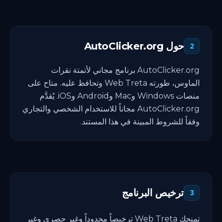
حول AutoClicker.org
2
AutoClicker.org برنامج مجاني لأتمتة نقرات
الماوس، طورته Web Treta وتحافظ عليه. متاح على
منصات Windows وMac وAndroid وiOS. يُقدَّم
AutoClicker.org مجاناً للاستخدام الشخصي والتجاري
وفقاً للشروط المبينة في هذا المستند.
ترخيص البرنامج
3
تمنحك Web Treta ترخيصاً محدوداً وغير حصري وغير