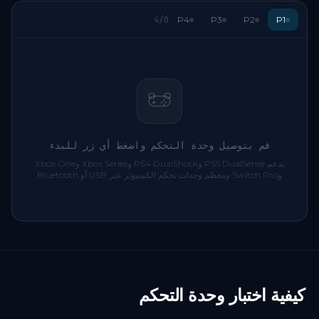
4
/
0
P4
P3
P2
P1
قم بتوصيل وحدة التحكم واضغط أي زر للبدء
يدعم PS5 DualSense وPS4 DualShock وXbox Series وXbox One
وSwitch Pro ومعظم وحدات تحكم الكمبيوتر عبر USB أو Bluetooth
كيفية اختبار وحدة التحكم