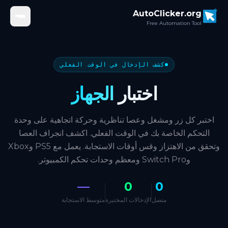
Skip to main conten
AutoClicker.org
Free Automation Tool
كشف الإدخال في الوقت الفعلي
اختبار
الجهاز
اختبر كل زر ومشغل وعصا تناظرية وحركة اتجاهية على وحدة
التحكم الخاصة بك في الوقت الفعلي. اكشف انجراف العصا
وتحقق من الاهتزاز وقس أوقات الاستجابة. يعمل مع PS5 وXbox
وSwitch Pro ومعظم وحدات تحكم الكمبيوتر.
—
0
0
متصل
الإدخالات المختبرة
متوسط الاستجابة