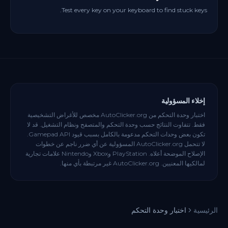
Test every key on your keyboard to find stuck keys.
إخلاء المسؤولية
اختبار وحدة التحكم من AutoClicker.org مخصص للأغراض التشخيصية
فقط. تتفاوت النتائج حسب وحدة التحكم والمتصفح ونظام التشغيل. قد لا
تكون بعض وحدات التحكم مدعومة بالكامل بسبب قيود Gamepad API.
لا تتحمل AutoClicker.org المسؤولية عن أي ضرر ناجم عن خطوات
الإصلاح الموضحة أعلاه. PlayStation وXbox وNintendo علامات تجارية
لمالكيها المعنيين. AutoClicker.org غير مرتبطة بأي منها.
الرئيسية
اختبار وحدة التحكم