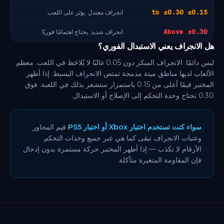
±0.15 to ±0.30
انجراف معتدل. يؤثر على اللعب.
Above ±0.30
انجراف شديد. يحتاج اهتمامًا فوريًا.
هل الانجراف يعني الاستبدال الفوري؟
ليس دائمًا. الانجراف المبكر دون 0.05 غالبًا لا يُلاحَظ في اللعب. معظم
الألعاب لديها مناطق ميتة مدمجة تمتص الانجراف البسيط. إذا أظهر
المختبر قيمًا أعلى من 0.15 باستمرار ستشعر بذلك في اللعبة. فوق
0.30 تحتاج وحدة التحكم إلى الإصلاح أو الاستبدال.
سواء كنت تستخدم اختبار Xbox أو اختبار PS5
قيم المحاور
وعتبات الانجراف تبقى كما هي عبر جميع وحدات التحكم.
الأرقام لا تكذب — إذا أظهر المختبر حركة مستمرة بدون إدخال
فإن المقاومة المتغيرة متآكلة.