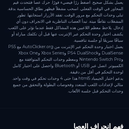
يعمل بشكل صحيح. اضغط زرًا فيضيء فورًا. حرك عصا فتتحدث قيم
المحاور في الوقت الفعلي. اسحب مشغلاً فيظهر نطاق الحساسية بدقة.
تبلى وحدات التحكم مع مرور الوقت. تفقد الأزرار استجابتها. تطور
المشغلات نقاطًا ميتة. تبدأ العصات التناظرية في الانجراف دون أي
إدخال. يلاحظ معظم اللاعبين هذه المشاكل فقط عندما تؤثر على اللعب.
يكشف اختبار وحدة التحكم عبر الإنترنت عنها قبل أن تكلفك مباراة أو
سباقًا سريعًا أو جلسة تنافسية.
يعمل اختبار وحدة التحكم عبر الإنترنت من AutoClicker.org مع PS5
DualSense وPS4 DualShock وXbox Series وXbox One
وNintendo Switch Pro ومعظم وحدات التحكم المتوافقة مع
الكمبيوتر. اتصل عبر USB أو Bluetooth واحصل على اختبار كامل
لوحدة التحكم في أقل من دقيقة.
يدعم اختبار الجيمباد html5 هذا حتى 4 وحدات تحكم في وقت واحد.
مثالي لإعدادات اللعب المتعدد وفحوصات البطولة والتحقق من جميع
وحدات التحكم قبل جلسة الألعاب.
فهم انجراف العصا