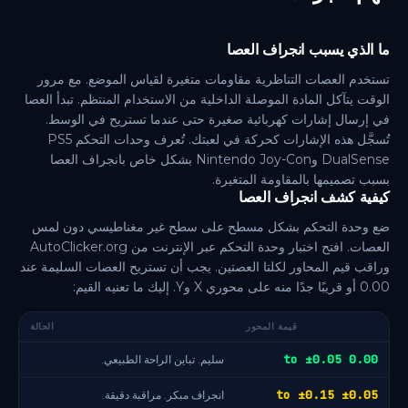
ما الذي يسبب انجراف العصا
تستخدم العصات التناظرية مقاومات متغيرة لقياس الموضع. مع مرور
الوقت يتآكل المادة الموصلة الداخلية من الاستخدام المنتظم. تبدأ العصا
في إرسال إشارات كهربائية صغيرة حتى عندما تستريح في الوسط.
تُسجَّل هذه الإشارات كحركة في لعبتك. تُعرف وحدات التحكم PS5
DualSense وNintendo Joy-Con بشكل خاص بانجراف العصا
بسبب تصميمها بالمقاومة المتغيرة.
كيفية كشف انجراف العصا
ضع وحدة التحكم بشكل مسطح على سطح غير مغناطيسي دون لمس
العصات. افتح اختبار وحدة التحكم عبر الإنترنت من AutoClicker.org
وراقب قيم المحاور لكلتا العصتين. يجب أن تستريح العصات السليمة عند
0.00 أو قريبًا جدًا منه على محوري X وY. إليك ما تعنيه القيم:
قيمة المحور
الحالة
0.00 to ±0.05
سليم. تباين الراحة الطبيعي.
±0.05 to ±0.15
انجراف مبكر. مراقبة دقيقة.