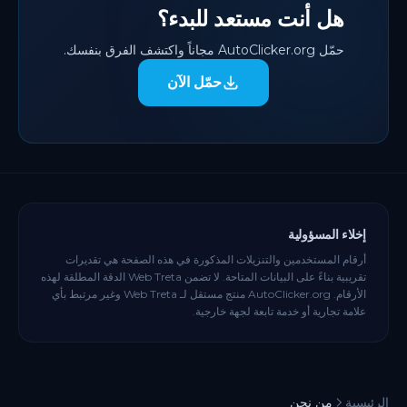
هل أنت مستعد للبدء؟
حمّل AutoClicker.org مجاناً واكتشف الفرق بنفسك.
حمّل الآن
إخلاء المسؤولية
أرقام المستخدمين والتنزيلات المذكورة في هذه الصفحة هي تقديرات
تقريبية بناءً على البيانات المتاحة. لا تضمن Web Treta الدقة المطلقة لهذه
الأرقام. AutoClicker.org منتج مستقل لـ Web Treta وغير مرتبط بأي
علامة تجارية أو خدمة تابعة لجهة خارجية.
الرئيسية
من نحن