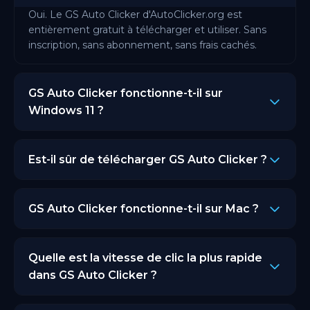
Oui. Le GS Auto Clicker d'AutoClicker.org est
entièrement gratuit à télécharger et utiliser. Sans
inscription, sans abonnement, sans frais cachés.
GS Auto Clicker fonctionne-t-il sur
Windows 11 ?
Oui. La version d'AutoClicker.org fonctionne sur
Windows 7, 8, 10 et 11. Aussi bien les systèmes 32
Est-il sûr de télécharger GS Auto Clicker ?
bits que 64 bits.
Oui. Chaque version d'AutoClicker.org est scannée
et vérifiée avant la sortie. Pas de malware, pas de
GS Auto Clicker fonctionne-t-il sur Mac ?
logiciels groupés.
Le GS Auto Clicker original est uniquement pour
Windows. AutoClicker.org fonctionne sur Windows,
Quelle est la vitesse de clic la plus rapide
Mac, Android et Chrome. Si vous avez besoin de GS
dans GS Auto Clicker ?
Auto Clicker sur Mac, AutoClicker.org est
l'alternative.
Vous pouvez définir l'intervalle aussi bas que 1