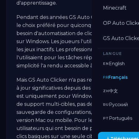
d'apprentissage.
Minecraft
Pendant des années GS Auto Clicker était
OP Auto Click
le choix préféré pour quiconque avait
besoin d'automatisation de clics de base
GS Auto Click
sur Windows. Les joueurs l'utilisaient pour
les jeux inactifs. Les professionnels
LANGUE
l'utilisaient pour les tâches répétitives. Sa
English
EN
simplicité l'a rendu accessible à tous.
Français
FR
Mais GS Auto Clicker n'a pas reçu de mises
à jour significatives depuis des années. Il
中文
ZH
est uniquement pour Windows. Il n'a pas
de support multi-cibles, pas de
Русский
RU
sauvegarde de configurations, et pas de
Português
PT
version Mac ou mobile. Pour les
utilisateurs qui ont besoin de plus que des
clics basiques sur une seule cible, il est
Télécharger