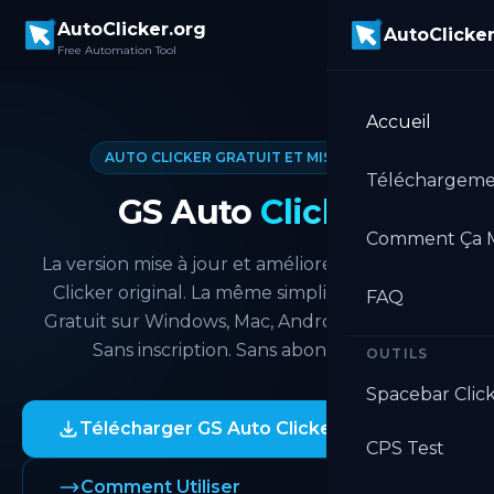
Skip to main content
AutoClicker.org
AutoClicker
Free Automation Tool
Accueil
AUTO CLICKER GRATUIT ET MIS À JOUR
Téléchargeme
GS Auto
Clicker
Comment Ça 
La version mise à jour et améliorée du GS Auto
Clicker original. La même simplicité familière.
FAQ
Gratuit sur Windows, Mac, Android et Chrome.
Sans inscription. Sans abonnement.
OUTILS
Spacebar Clic
Télécharger GS Auto Clicker
CPS Test
Comment Utiliser