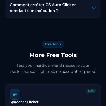
milliseconde. Commencez à 100ms et diminuez
Comment arrêter GS Auto Clicker
progressivement selon votre tâche pour de
pendant son exécution ?
meilleurs résultats.
Appuyez sur le raccourci Q pour arrêter
instantanément sans toucher l'interface.
Free Tools
More Free Tools
Test your hardware and measure your
performance — all free, no account required.
FREE
Spacebar Clicker