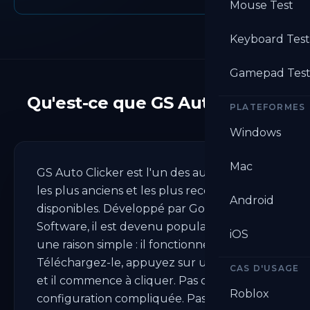
Mouse Test
Keyboard Test
Gamepad Test
Qu'est-ce que GS Auto Clicker
PLATEFORMES
Windows
Mac
GS Auto Clicker est l'un des auto clickers
les plus anciens et les plus reconnus
Android
disponibles. Développé par Golden
Software, il est devenu populaire pour
iOS
une raison simple : il fonctionne.
Téléchargez-le, appuyez sur un raccourci,
CAS D'USAGE
et il commence à cliquer. Pas de
Roblox
configuration compliquée. Pas de courbe