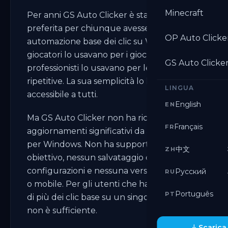
Minecraft
Per anni GS Auto Clicker è stato la scelta
preferita per chiunque avesse bisogno di
OP Auto Clicke
automazione base dei clic su Windows. I
giocatori lo usavano per i giochi idle. I
GS Auto Clicke
professionisti lo usavano per le attività
ripetitive. La sua semplicità lo ha reso
LINGUA
accessibile a tutti.
English
EN
Ma GS Auto Clicker non ha ricevuto
Français
FR
aggiornamenti significativi da anni. È solo
per Windows. Non ha supporto multi-
中文
ZH
obiettivo, nessun salvataggio di
configurazioni e nessuna versione per Mac
Русский
RU
o mobile. Per gli utenti che hanno bisogno
Português
PT
di più dei clic base su un singolo obiettivo,
non è sufficiente.
Scarica 