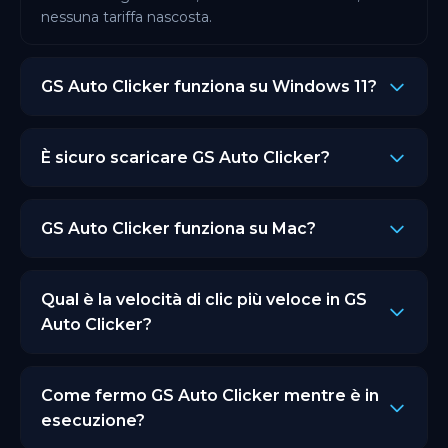
nessuna tariffa nascosta.
GS Auto Clicker funziona su Windows 11?
Sì. La versione di AutoClicker.org funziona su
Windows 7, 8, 10 e 11. Sia sistemi a 32 bit che a 64
È sicuro scaricare GS Auto Clicker?
bit.
Sì. Ogni versione di AutoClicker.org viene
scansionata e verificata prima del rilascio. Nessun
GS Auto Clicker funziona su Mac?
malware, nessun software in bundle.
Il GS Auto Clicker originale è solo per Windows.
AutoClicker.org funziona su Windows, Mac, Android
Qual è la velocità di clic più veloce in GS
e Chrome. Se hai bisogno di GS Auto Clicker su Mac,
Auto Clicker?
AutoClicker.org è l'alternativa.
Puoi impostare l'intervallo fino a 1 millisecondo.
Inizia a 100ms e abbassa gradualmente in base al
Come fermo GS Auto Clicker mentre è in
tuo compito per i migliori risultati.
esecuzione?