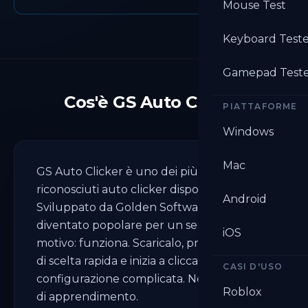
Mouse Test
Keyboard Test
Gamepad Test
Cos'è GS Auto Clicker
PIATTAFORME
Windows
Mac
GS Auto Clicker è uno dei più vecchi e
riconosciuti auto clicker disponibili.
Android
Sviluppato da Golden Software, è
diventato popolare per un semplice
iOS
motivo: funziona. Scaricalo, premi un tasto
di scelta rapida e inizia a cliccare. Nessuna
CASI D'USO
configurazione complicata. Nessuna curva
Roblox
di apprendimento.