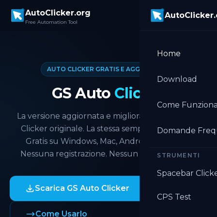
Skip to main content
AutoClicker.org
AutoClicker
Free Automation Tool
Home
AUTO CLICKER GRATIS E AGGIORNATO
Download
GS Auto
Clicker
Come Funzion
La versione aggiornata e migliorata del GS Auto
Clicker originale. La stessa semplicità familiare.
Domande Freq
Gratis su Windows, Mac, Android e Chrome.
Nessuna registrazione. Nessun abbonamento.
STRUMENTI
Spacebar Click
Scarica GS Auto Clicker
CPS Test
Come Usarlo