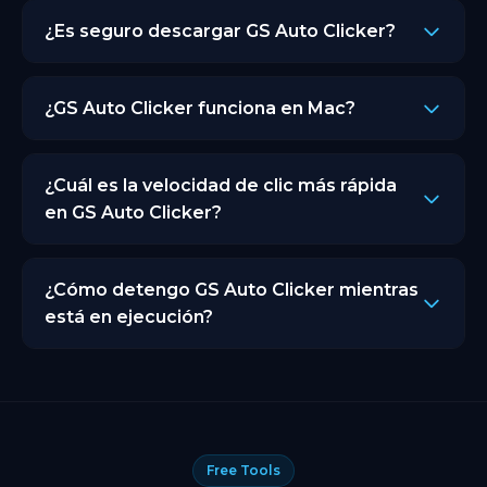
Windows 7, 8, 10 y 11. Tanto en sistemas de 32 bits
¿Es seguro descargar GS Auto Clicker?
como de 64 bits.
Sí. Cada versión de AutoClicker.org se escanea y
verifica antes del lanzamiento. Sin malware, sin
¿GS Auto Clicker funciona en Mac?
software incluido.
El GS Auto Clicker original es solo para Windows.
AutoClicker.org funciona en Windows, Mac, Android
¿Cuál es la velocidad de clic más rápida
y Chrome. Si necesitas GS Auto Clicker en Mac,
en GS Auto Clicker?
AutoClicker.org es la alternativa.
Puedes configurar el intervalo tan bajo como 1
milisegundo. Empieza con 100ms y baja
¿Cómo detengo GS Auto Clicker mientras
gradualmente según tu tarea para mejores
está en ejecución?
resultados.
Presiona el atajo Q para detener instantáneamente
sin tocar la interfaz.
Free Tools