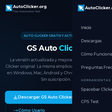
Skip to main content
AutoClicker.org
AutoClicker
Free Automation Tool
Inicio
AUTO CLICKER GRATIS Y ACTUALIZADO
Descargas
GS Auto
Clicker
Cómo Funcion
La versión actualizada y mejorada del GS Auto
Clicker original. La misma simplicidad familiar. Gratis
Preguntas Fre
en Windows, Mac, Android y Chrome. Sin registro.
Sin suscripción.
HERRAMIENTAS
Spacebar Click
Descargar GS Auto Clicker
CPS Test
Cómo Usarlo