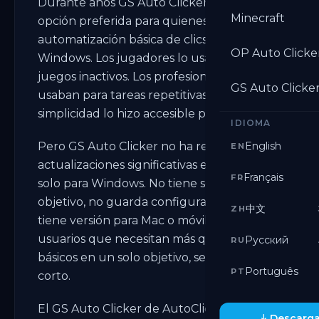
Durante años GS Auto Clicker fue la
Minecraft
opción preferida para quienes necesitaban
automatización básica de clics en
OP Auto Clicke
Windows. Los jugadores lo usaban para
juegos inactivos. Los profesionales lo
GS Auto Clicke
usaban para tareas repetitivas. Su
simplicidad lo hizo accesible para todos.
IDIOMA
Pero GS Auto Clicker no ha recibido
English
EN
actualizaciones significativas en años. Es
Français
FR
solo para Windows. No tiene soporte multi
objetivo, no guarda configuraciones y no
中文
ZH
tiene versión para Mac o móvil. Para
usuarios que necesitan más que clics
Русский
RU
básicos en un solo objetivo, se queda
Português
PT
corto.
El GS Auto Clicker de AutoClicker.org
Descarga