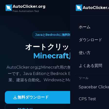
Skip to main content
AutoClicker.org
AutoClicker
Free Automation Tool
ホーム
JavaとBedrockに無料対応
ダウンロード
オートクリッカー
使い方
Minecraft用
よくある質問
AutoClicker.orgはMinecraft用の無料オートクリッカ
ーです。Java EditionとBedrock Editionで採掘、農
ツール
業、建築を自動化。WindowsとMacで動作します。
Spacebar Click
無料ダウンロード
CPS Test