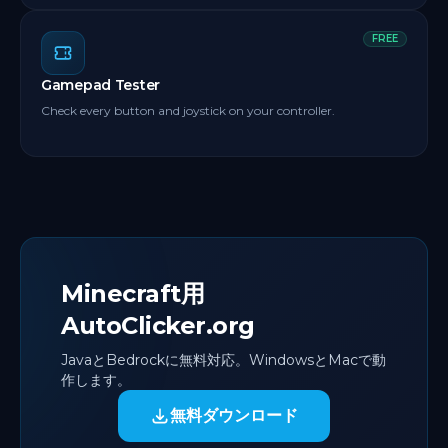
FREE
Gamepad Tester
Check every button and joystick on your controller.
Minecraft用
AutoClicker.org
JavaとBedrockに無料対応。WindowsとMacで動
作します。
無料ダウンロード