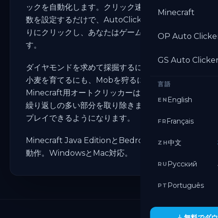
ックを自動化します。クリック速度、位置、回
Minecraft
数を設定するだけで、AutoClicker.orgが代わ
りにクリックし、あなたはゲームに集中できま
OP Auto Clicke
す。
GS Auto Clicke
ダイヤモンドを求めて採掘するにも、大規模に
小麦を育てるにも、Mobを狩るにも、
言語
Minecraft用オートクリッカーはゲームで最も
English
EN
繰り返しの多い部分を取り除きます。より賢く
プレイできるようになります。
Français
FR
Minecraft Java EditionとBedrock Editionで
中文
ZH
動作。WindowsとMac対応。
Русский
RU
Português
PT
無料でダウ