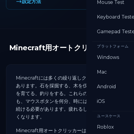
設定方法
Mouse Test
Keyboard Test
Gamepad Test
Minecraft用オートクリッカーとは
プラットフォーム
Windows
Mac
Minecraftには多くの繰り返しクリック作業が
あります。石を採掘する、木を伐採する、作物
Android
を育てる、釣りをする。これらの作業はどれ
も、マウスボタンを何分、時には何時間も押し
iOS
続ける必要があります。疲れるし、プレイが遅
ユースケース
くなります。
Roblox
Minecraft用オートクリッカーはこれらのクリ