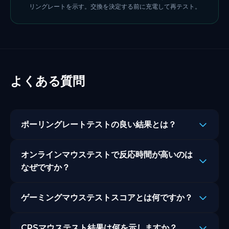
リングレートを示す。交換を決定する前に充電して再テスト。
よくある質問
ポーリングレートテストの良い結果とは？
ほとんどのゲーミングマウスは1000Hzで動作します。マ
オンラインマウステストで反応時間が高いのは
ウスの定格Hzに近いポーリングレートテスト結果は、マ
ウスが正しく機能していることを意味します。大幅に低い
なぜですか？
読み取りは、マウスを交換する前に調査する価値のある
ブラウザベースのマウステストは、USB接続、ドライバ
USBポートまたはドライバーの問題を示します。
ゲーミングマウステストスコアとは何ですか？
ー、ブラウザ処理を含む完全な入力パイプラインを測定し
ます。若干高い反応時間の読み取りは正常です。大幅に高
ゲーミングマウステストスコアは、CPS、反応時間、クリ
い読み取りはUSBポートまたはドライバーの問題を示し
CPSマウステスト結果は何を示しますか？