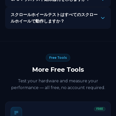
ック一貫性、ポーリングレート、DPIの結果を一つの総合
ます。
評価に組み合わせます。競技ゲーミングが要求するレベル
CPSマウステスト結果は、マウススイッチが1秒あたりの
でマウスが機能しているかを一つの数字で示します。
スクロールホイールテストはすべてのスクロー
クリックをどのくらい一貫して登録するかを示します。ク
リックテスト中の複数クリックにわたる不一致なCPSは、
ルホイールで動作しますか？
クリック技術ではなくスイッチの摩耗または劣化する接続
AutoClicker.orgのスクロールホイールテストは、上下お
を示します。
よび横スクロールを検出します。テスト中にスクロール方
向が登録されない場合、ゴミの蓄積またはスクロールエン
コーダーの摩耗を示します。
Free Tools
More Free Tools
Test your hardware and measure your
performance — all free, no account required.
FREE