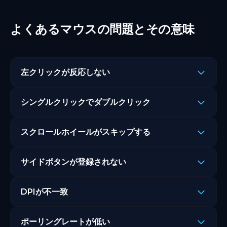
よくあるマウスの問題とその意味
左クリックが反応しない
登録されない左クリックはオンラインマウステスト中に発
シングルクリックでダブルクリック
見される最も一般的な問題のひとつです。ハードウェア障
害と決めつける前にこれらの手順に従ってください:
ゲーマーにとって最も frustrating な問題。一度しかクリ
スクロールホイールがスキップする
マウスを抜いて別のUSBポートに再接続します。
ックしていないのにマウスが2回クリックを登録します。
Windowsのデバイスマネージャーを開き、ヒューマン
ダブルクリックテストはこれを80ms未満で登録されたク
スクロールホイールのスキップはスクロールテストで簡単
インターフェイスデバイスの下にあるマウスを見つけ、右
リックとして検出します。
サイドボタンが登録されない
に確認できます。結果に一貫性のないスクロール方向の登
クリックして「ドライバーの更新」を選択します。
マウスがまだ保証期間内かどうか確認します。そうで
録が表示されます。
PCを再起動してオンラインマウステストを再度実行し
サイドボタンの不具合はゲーミングマウスでよく見られ、
あれば、他のことを試す前にメーカーに交換品を連絡して
ます。
DPIが不一致
マウスを逆さにして、スクロールホイールの周りのほ
通常はオンラインマウステストでB4とB5のクリック中に
ください。
問題が続く場合は別のコンピューターでマウスを試し
こりや汚れを圧縮空気で吹き飛ばします。缶を直立させて
現れます。
スイッチに干渉するほこりや汚れを取り除くために、
ます。そこで動作する場合、問題はマウス自体ではなく
不一致なDPIテスト結果はゲームと日常的な使用の両方で
短いバーストで噴霧します。
左クリックボタンの周りを圧縮空気で清掃します。
PCのドライバーまたはUSBポートにあります。
ポーリングレートが低い
デバイスマネージャーを開き、マウスを見つけ、右ク
カーソルの精度に影響します。
スクロールエンコーダー内の緩んだ汚れを取り除くた