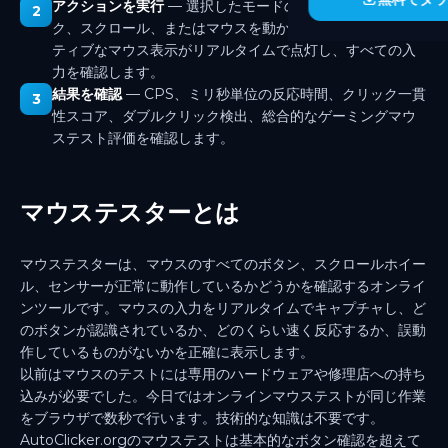
アクションを実行
— 選択したモードの指示に従ってクリッ
2
ク、スクロール、またはマウスを動かします。インタラク
ティブなマウス表示がリアルタイムで点灯し、すべての入
力を確認します。
結果を確認
— CPS、ミリ秒単位の反応時間、クリック一貫
3
性スコア、ダブルクリック検出、総合的なゲーミングマウ
ステスト評価を確認します。
マウステスターとは
マウステスターは、マウスのすべてのボタン、スクロールホイー
ル、センサーが正常に動作しているかどうかを確認するオンライ
ンツールです。マウスの入力をリアルタイムでキャプチャし、ど
のボタンが認識されているか、どのくらい速く反応するか、誤動
作しているものがないかを正確に表示します。
以前はマウスのテストには専用のハードウェアや修理店への持ち
込みが必要でした。今日ではオンラインマウステストが同じ作業
をブラウザで数秒で行います。技術的な知識は不要です。
AutoClicker.orgのマウステストは基本的なボタン確認を超えて