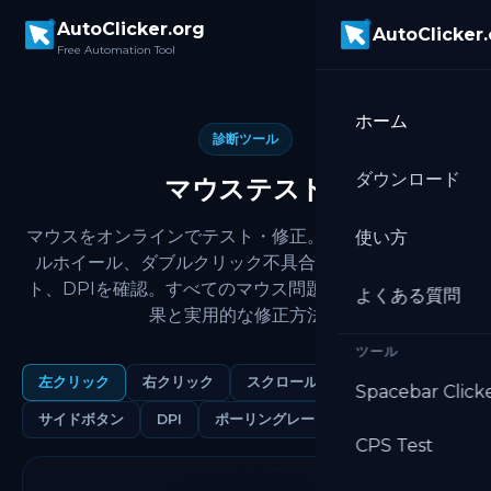
Skip to main content
AutoClicker.org
AutoClicker
Free Automation Tool
ホーム
診断ツール
ダウンロード
マウステスト
マウスをオンラインでテスト・修正。ボタン、スクロー
使い方
ルホイール、ダブルクリック不具合、ポーリングレー
ト、DPIを確認。すべてのマウス問題に対する即座の結
よくある質問
果と実用的な修正方法。
ツール
左クリック
右クリック
スクロールホイール
Spacebar Click
サイドボタン
DPI
ポーリングレート
CPS Test
リセット