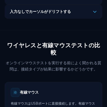
コントロールパネルを開き、マウスの設定に移動し、
どのコンピューターでも左クリックが登録されない場
リックして「デバイスのアンインストール」を選択しま
めに、ホイールを20〜30回素早く前後にスクロールしま
ダブルクリックの速度を最低に設定します。
マウスをひっくり返して、乾いたマイクロファイバー
ポーリングレートの低い読み取りはゲーミングマウステス
合、スイッチが摩耗している可能性があり、マウスは専門
す。マウスを抜いて再接続し、Windowsが自動的にドラ
す。
ダブルクリックテストを再度実行して問題が続くか確
クロスでセンサーレンズをそっと拭きます。センサーの近
入力なしでカーソルがドリフトする
トでのカーソルの滑らかさに直接影響します。
的な点検または交換が必要です。
イバーを再インストールさせます。
スクロールテストを再度実行してスクロールが改善さ
認します。
くでウェットティッシュや液体を使用しないでください。
マウスにLogitech G HubやRazer Synapseなどのメ
れたか確認します。
マウスを別のUSBポートに移動します。USB 2.0は最
カーソルドリフトは標準クリックテストでは必ずしも検出
問題が続く場合、マウス内部のマイクロスイッチのバ
マウスを別の表面に移動します。光沢のある、反射性
ーカーソフトウェアが付属している場合、それを開いてサ
スキップが続く場合、デバイスマネージャーでマウス
大1000Hzをサポートします。1000Hz以上が必要な場合
できませんが、実際のパフォーマンス問題です。
ネが弱くなっています。サポートのためにメーカーに連絡
の、または非常に暗いマウスパッドは多くの光学マウスで
イドボタンが正しくマッピングされているか確認します。
ドライバーを更新して再テストします。
はUSB 3.0ポートを使用します。
してください。
センサーの精度問題を引き起こします。
ドライバーを再インストールした後、オンラインマウ
乾いたマイクロファイバークロスでセンサーレンズを
清掃とドライバー更新後も問題が続く場合、スクロー
デバイスマネージャーでマウスドライバーを更新しま
新しい表面でDPIテストを再度実行します。
ステストを再度実行します。
清掃します。
ルエンコーダーが摩耗しており、マウスは専門的な修理ま
す。
DPIがまだ不一致の場合、マウスのメーカーソフトウ
ワイヤレスと有線マウステストの比
サイドボタンがまだ登録されない場合、別のコンピュ
マウスパッドの表面を清掃します。手からの油脂が時
たは交換が必要な場合があります。
マウスにメーカーソフトウェアがある場合、それを開
ェアを開いてDPI設定を好みのレベルに再キャリブレーシ
ーターでマウスを試してハードウェアかソフトウェアの問
間とともに蓄積し、布製マウスパッドでセンサードリフト
較
いてポーリングレートを手動で調整できるか確認します。
ョンします。
題かを確認します。
を引き起こします。
一部のゲーミングマウスはソフトウェアから125Hz、
別のマウスパッド表面に移動してドリフトが止まるか
500Hz、1000Hzを切り替えることができます。
オンラインマウステストを実行する前によく聞かれる質
確認します。
ポートを切り替えてドライバーを更新した後、Hzテス
問は、接続タイプが結果に影響するかどうかです。
複数の表面でドリフトが続く場合、センサーが損傷し
トをX度再実行します。
ている可能性があります。メーカーにサポートを依頼して
ください。
有線マウス
有線マウスはUSBポートに直接接続します。有線マウス