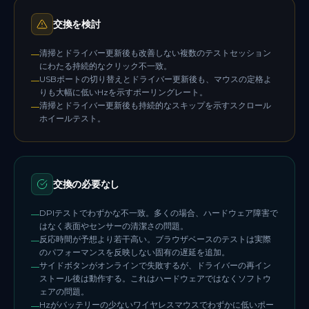
交換を検討
清掃とドライバー更新後も改善しない複数のテストセッション
—
にわたる持続的なクリック不一致。
USBポートの切り替えとドライバー更新後も、マウスの定格よ
—
りも大幅に低いHzを示すポーリングレート。
清掃とドライバー更新後も持続的なスキップを示すスクロール
—
ホイールテスト。
交換の必要なし
DPIテストでわずかな不一致。多くの場合、ハードウェア障害で
—
はなく表面やセンサーの清潔さの問題。
反応時間が予想より若干高い。ブラウザベースのテストは実際
—
のパフォーマンスを反映しない固有の遅延を追加。
サイドボタンがオンラインで失敗するが、ドライバーの再イン
—
ストール後は動作する。これはハードウェアではなくソフトウ
ェアの問題。
Hzがバッテリーの少ないワイヤレスマウスでわずかに低いポー
—