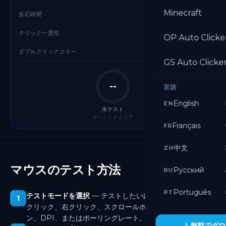
Minecraft
—
反応時間
—
クリック一貫性
OP Auto Clicke
—
ダブルクリックエラー
GS Auto Clicke
--
言語
English
EN
未テスト
ゲーミングスコア
Français
FR
中文
ZH
マウスのテスト方法
Русский
RU
Português
PT
テストモードを選択
— テストしたい内容を選択します。左
1
クリック、右クリック、スクロールホイール、サイドボタ
ン、DPI、またはポーリングレート。
無料でダウ