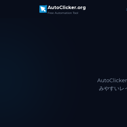
Skip to main content
AutoClicker.org
Free Automation Tool
AutoClic
みやすいレイ