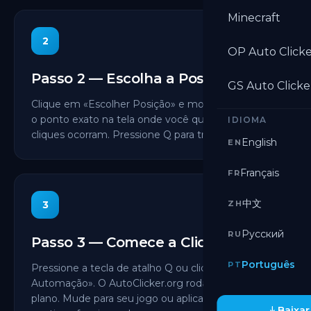
Minecraft
2
OP Auto Click
Passo 2 — Escolha a Posição
GS Auto Clicke
Clique em «Escolher Posição» e mova o cursor para
o ponto exato na tela onde você quer que os
IDIOMA
cliques ocorram. Pressione Q para travar.
English
EN
Français
FR
中文
3
ZH
Русский
RU
Passo 3 — Comece a Clicar
Português
PT
Pressione a tecla de atalho Q ou clique em «Iniciar
Automação». O AutoClicker.org roda em segundo
plano. Mude para seu jogo ou aplicativo, e ele
Baixar