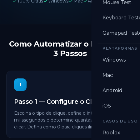
100% Grátis
Windows
Mac
Android
Chrome
Mouse Test
Keyboard Test
Gamepad Test
Como Automatizar o Mouse em
PLATAFORMAS
3 Passos
Windows
Mac
1
Android
Passo 1 — Configure o Clique
iOS
Escolha o tipo de clique, defina o intervalo em
milissegundos e determine quantas vezes deve
CASOS DE USO
clicar. Defina como 0 para cliques ilimitados.
Roblox