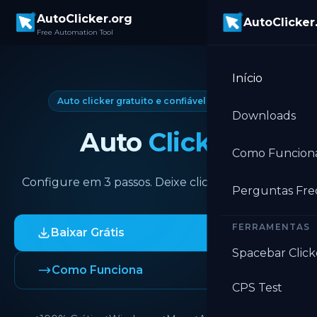
Skip to main content
AutoClicker.org
AutoClicker
Free Automation Tool
Início
Auto clicker gratuito e confiável desde 2019
Downloads
Auto
Clicker
Como Funcion
Configure em 3 passos. Deixe clicar para sempre.
Perguntas Fr
FERRAMENTAS
Baixar Grátis
Spacebar Click
Como Funciona
CPS Test