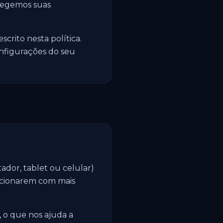
tegemos suas
crito nesta política.
nfigurações do seu
dor, tablet ou celular)
uncionarem com mais
 o que nos ajuda a