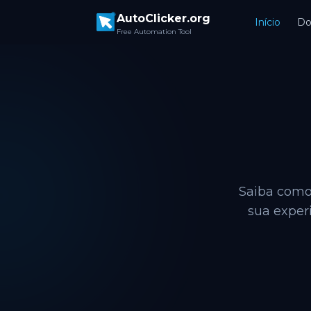
Skip to main content
AutoClicker.org
Início
Do
Free Automation Tool
Saiba como
sua experi