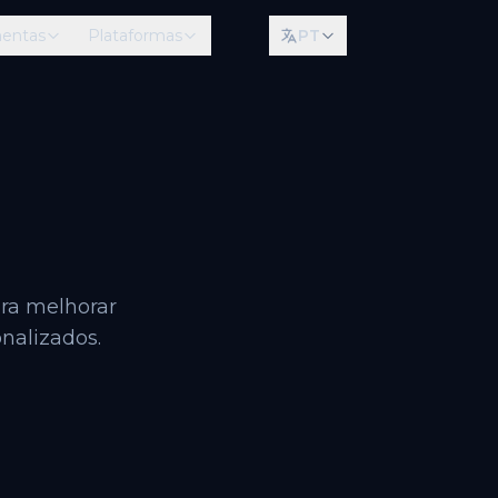
mentas
Plataformas
PT
ra melhorar
onalizados.