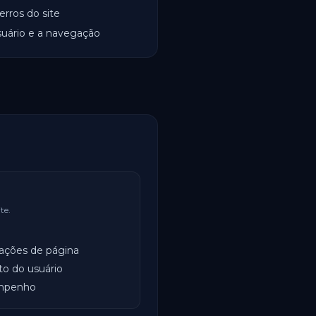
rros do site
suário e a navegação
te.
zações de página
o do usuário
mpenho