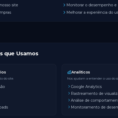
 nosso site
Monitorar o desempenho e e
ompras
Melhorar a experiência do u
es que Usamos
ios
Analíticos
o do site.
Nos ajudam a entender o uso do si
são
Google Analytics
Rastreamento de visuali
Análise de comportament
oads
Monitoramento de dese