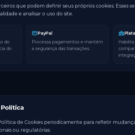
rceiros que podem definir seus próprios cookies. Esses s
idade e analisar o uso do site.
PayPal
Plat
so do
Processa pagamentos e mantém
Habilita
cia do
a segurança das transações.
compart
integra
Política
olítica de Cookies periodicamente para refletir mudança
onais ou regulatórias.