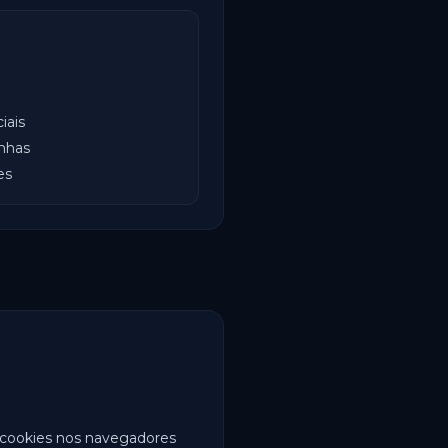
iais
nhas
es
 cookies nos navegadores