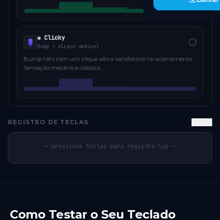
◉ Clicky
Bump + clique audível
Bump tátil com um clique alto e satisfatório no acionamento.
Sensação mecânica clássica.
REGISTRO DE TECLAS
Limpar
— pressione teclas para registrá-las —
Como Testar o Seu Teclado