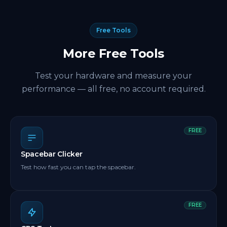
teclado físico via Bluetooth ou USB OTG e execute
o teste para verificar cada tecla. Teclados virtuais de
celular não são detectáveis através de um testador
Free Tools
de teclado baseado em navegador.
More Free Tools
Test your hardware and measure your
performance — all free, no account required.
FREE
Spacebar Clicker
Test how fast you can tap the spacebar.
FREE