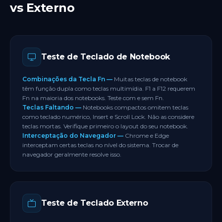
Atualize o driver do teclado no Gerenciador de
vs Externo
antes do testador vê-las. Tente um navegador
etapas, contate o fabricante para suporte.
Dispositivos no Windows.
diferente se teclas de função específicas não
No Chromebook, tente redefinir o dispositivo
registrarem.
como último recurso se as teclas modificadoras
No Mac, vá para Ajustes do Sistema, Teclado, e
falharem após verificação das configurações.
habilite "Usar teclas F1, F2, etc. como teclas de
Teste de Teclado de Notebook
Se apenas um lado de uma tecla modificadora
função padrão" para permitir o registro direto.
falhar após atualização do driver, contate o
fabricante para suporte em garantia.
Combinações da Tecla Fn —
Muitas teclas de notebook
têm função dupla como teclas multimídia. F1 a F12 requerem
Fn na maioria dos notebooks. Teste com e sem Fn.
Teclas Faltando —
Notebooks compactos omitem teclas
como teclado numérico, Insert e Scroll Lock. Não as considere
teclas mortas. Verifique primeiro o layout do seu notebook.
Interceptação do Navegador —
Chrome e Edge
interceptam certas teclas no nível do sistema. Trocar de
navegador geralmente resolve isso.
Teste de Teclado Externo