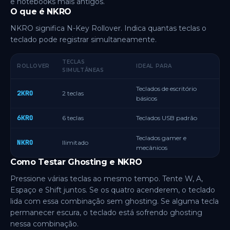
e notebooks mais antigos.
O que é NKRO
NKRO significa N-Key Rollover. Indica quantas teclas o
teclado pode registrar simultaneamente.
TECLAS
ROLLOVER
IDEAL PARA
SIMULTÂNEAS
Teclados de escritório
2KRO
2 teclas
básicos
6KRO
6 teclas
Teclados USB padrão
Teclados gamer e
NKRO
Ilimitado
mecânicos
Como Testar Ghosting e NKRO
Pressione várias teclas ao mesmo tempo. Tente W, A,
Espaço e Shift juntos. Se os quatro acenderem, o teclado
lida com essa combinação sem ghosting. Se alguma tecla
permanecer escura, o teclado está sofrendo ghosting
nessa combinação.