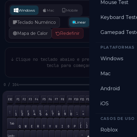
Mouse Test
Windows
Mac
Mobile
Keyboard Test
Teclado Numérico
Linear
Tátil
Clicky
Gamepad Test
Mapa de Calor
Redefinir
PLATAFORMAS
Windows
↓ Clique no teclado abaixo e pressione qualquer
tecla para começar
Mac
0
/
104
0%
Android
ESC
F1
F2
F3
F4
F5
F6
F7
F8
F9
F10
F11
F12
PrtSc
ScrLk
Pause
Num
/
iOS
Bksp
~
!
@
#
$
%
^
&
*
(
)
_
+
Home
↑
`
1
2
3
4
5
6
7
8
9
0
-
=
7
8
Ins
Home
PgUp
CASOS DE USO
Tab
{
}
|
Del
End
PgDn
←
[
]
\
Q
W
E
R
T
Y
U
I
O
P
4
5
Roblox
Caps Lock
Enter
:
"