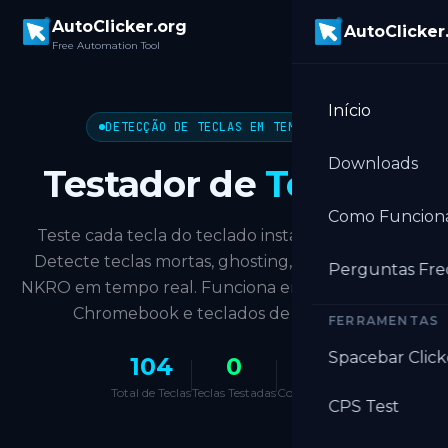
Skip to main content
AutoClicker.org
AutoClicker
Free Automation Tool
Início
DETECÇÃO DE TECLAS EM TEMPO REAL
Downloads
Testador de
Teclado
Como Funcion
Teste cada tecla do teclado instantaneamente.
Detecte teclas mortas, ghosting, chatter e nível
Perguntas Fr
NKRO em tempo real. Funciona em Windows, Mac,
Chromebook e teclados de notebook.
FERRAMENTAS
Spacebar Click
104
0
—
Total de Teclas
Teclas Testadas
Cobertura
CPS Test