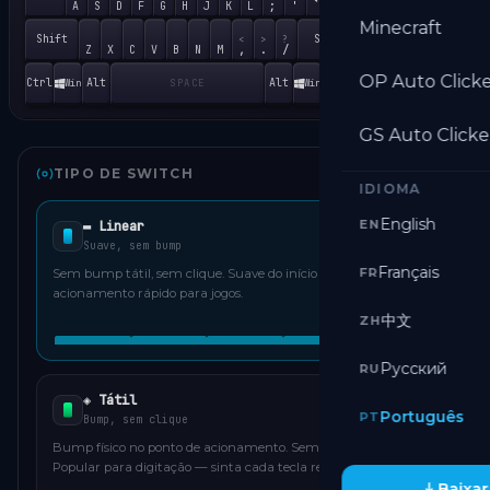
End
↓
;
'
A
S
D
F
G
H
J
K
L
1
2
Minecraft
Shift
Shift
<
>
?
Ins
,
.
/
Z
X
C
V
B
N
M
0
OP Auto Click
Ctrl
Alt
Alt
Ctrl
Win
Win
SPACE
GS Auto Clicke
TIPO DE SWITCH
IDIOMA
English
EN
▬ Linear
Suave, sem bump
Français
FR
Sem bump tátil, sem clique. Suave do início ao fim —
acionamento rápido para jogos.
中文
ZH
Русский
RU
◈ Tátil
Português
PT
Bump, sem clique
Bump físico no ponto de acionamento. Sem clique audível.
Popular para digitação — sinta cada tecla registrar.
Baixar