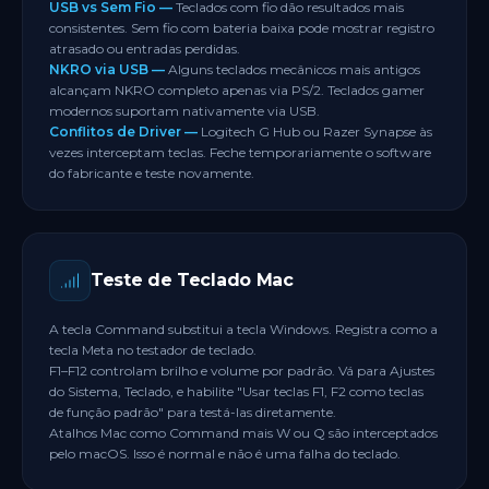
USB vs Sem Fio —
Teclados com fio dão resultados mais
consistentes. Sem fio com bateria baixa pode mostrar registro
atrasado ou entradas perdidas.
NKRO via USB —
Alguns teclados mecânicos mais antigos
alcançam NKRO completo apenas via PS/2. Teclados gamer
modernos suportam nativamente via USB.
Conflitos de Driver —
Logitech G Hub ou Razer Synapse às
vezes interceptam teclas. Feche temporariamente o software
do fabricante e teste novamente.
Teste de Teclado Mac
A tecla Command substitui a tecla Windows. Registra como a
tecla Meta no testador de teclado.
F1–F12 controlam brilho e volume por padrão. Vá para Ajustes
do Sistema, Teclado, e habilite "Usar teclas F1, F2 como teclas
de função padrão" para testá-las diretamente.
Atalhos Mac como Command mais W ou Q são interceptados
pelo macOS. Isso é normal e não é uma falha do teclado.