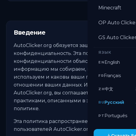
Minecraft
OP Auto Clicke
Введение
GS Auto Clicke
AutoClicker.org обязуется защищать вашу
ЯЗЫК
конфиденциальность. Эта политика
конфиденциальности объясняет, какую
English
EN
информацию мы собираем, как её
Français
FR
используем и каковы ваши права в
отношении ваших данных. Используя
中文
ZH
AutoClicker.org, вы соглашаетесь с
практиками, описанными в этой
Русский
RU
политике.
Português
PT
Эта политика распространяется на всех
пользователей AutoClicker.org по всему
Скачать Б