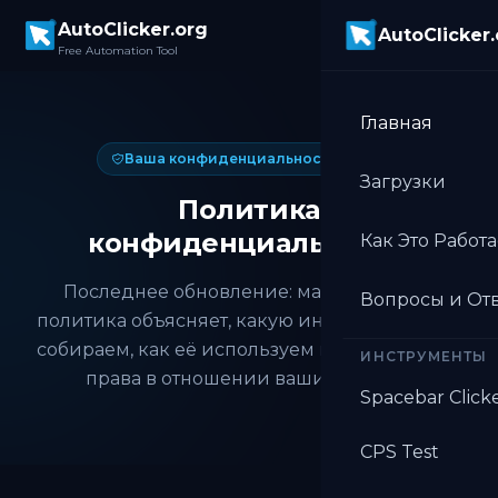
Skip to main content
AutoClicker.org
AutoClicker
Free Automation Tool
Главная
Ваша конфиденциальность важна
Загрузки
Политика
конфиденциальности
Как Это Работа
Последнее обновление: май 2026 г. Эта
Вопросы и От
политика объясняет, какую информацию мы
собираем, как её используем и каковы ваши
ИНСТРУМЕНТЫ
права в отношении ваших данных.
Spacebar Click
CPS Test