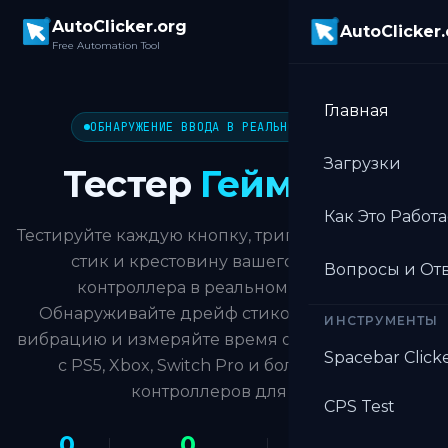
Skip to main content
AutoClicker.org
AutoClicker
Free Automation Tool
Главная
ОБНАРУЖЕНИЕ ВВОДА В РЕАЛЬНОМ ВРЕМЕНИ
Загрузки
Тестер
Геймпада
Как Это Работа
Тестируйте каждую кнопку, триггер, аналоговый
стик и крестовину вашего игрового
Вопросы и От
контроллера в реальном времени.
Обнаруживайте дрейф стиков, проверяйте
ИНСТРУМЕНТЫ
вибрацию и измеряйте время отклика. Работает
Spacebar Click
с PS5, Xbox, Switch Pro и большинством
контроллеров для ПК.
CPS Test
0
0
—