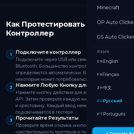
Minecraft
OP Auto Clicke
Как Протестировать
Контроллер
GS Auto Clicke
Подключите контроллер
ЯЗЫК
1
Подключите через USB или свяжите через
English
EN
Bluetooth. Большинство контроллеров
определяются автоматически. В Windows
Français
FR
некоторым может потребоваться драйвер.
Нажмите Любую Кнопку для Начала
2
中文
ZH
Нажмите кнопку действия для активации Gamepad
API. Затем проверьте каждую кнопку, триггер, стик
Русский
RU
и крестовину. Каждый ввод немедленно
подсвечивается в тестере.
Português
PT
Прочитайте Результаты
3
Проверьте время отклика кнопок, значения осей,
чувствительность триггеров и показания дрейфа
Скачать Б