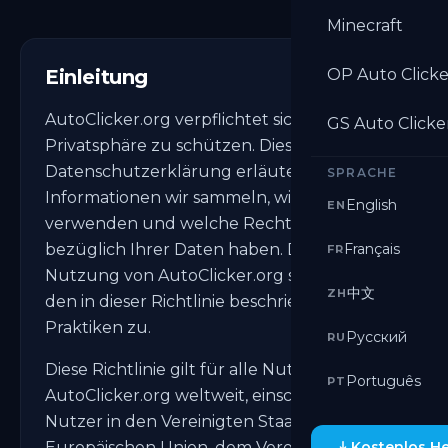
Minecraft
Einleitung
OP Auto Clicke
AutoClicker.org verpflichtet sich, Ihre
GS Auto Clicke
Privatsphäre zu schützen. Diese
Datenschutzerklärung erläutert, welche
SPRACHE
Informationen wir sammeln, wie wir sie
English
EN
verwenden und welche Rechte Sie
bezüglich Ihrer Daten haben. Durch die
Français
FR
Nutzung von AutoClicker.org stimmen Sie
中文
ZH
den in dieser Richtlinie beschriebenen
Praktiken zu.
Русский
RU
Diese Richtlinie gilt für alle Nutzer von
Português
PT
AutoClicker.org weltweit, einschließlich
Nutzer in den Vereinigten Staaten, der
Europäischen Union, dem Vereinigten
Kostenlos H