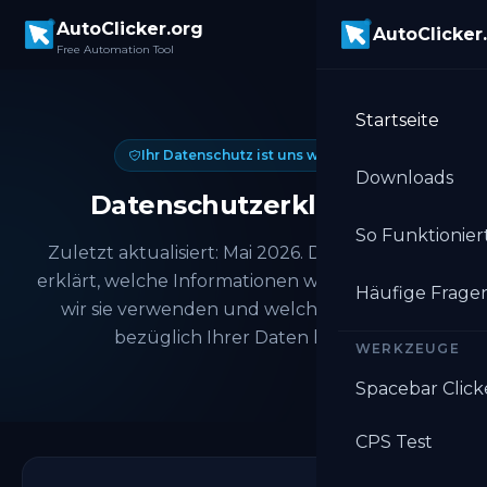
Skip to main content
AutoClicker.org
AutoClicker
Free Automation Tool
Startseite
Ihr Datenschutz ist uns wichtig
Downloads
Datenschutzerklärung
So Funktioniert
Zuletzt aktualisiert: Mai 2026. Diese Richtlinie
erklärt, welche Informationen wir sammeln, wie
Häufige Frage
wir sie verwenden und welche Rechte Sie
bezüglich Ihrer Daten haben.
WERKZEUGE
Spacebar Click
CPS Test