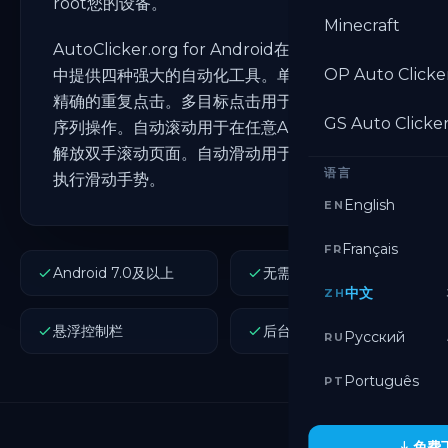
root您的设备。
Minecraft
AutoClicker.org for Android在一款免费应用
OP Auto Clicke
中提供四种强大的自动化工具。单目标点击用于
精确的重复点击。多目标点击用于跨多个位置的
GS Auto Clicke
序列操作。自动滚动用于在任意Android应用上
解放双手滚动页面。自动滑动用于在屏幕上自动
语言
执行滑动手势。
English
EN
Français
FR
Android 7.0及以上
无需root
中文
ZH
悬浮控制栏
后台运行
Русский
RU
Português
PT
免费