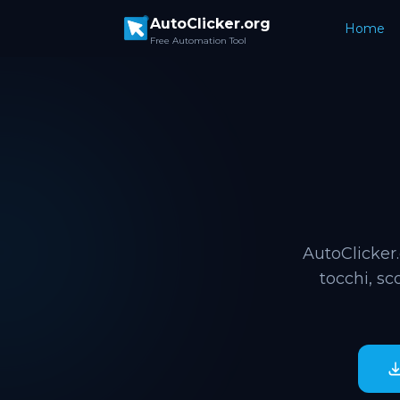
Skip to main content
AutoClicker.org
Home
Free Automation Tool
AutoClicker.
tocchi, sc