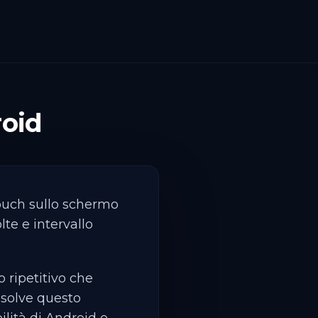
roid
touch sullo schermo
te e intervallo
 ripetitivo che
isolve questo