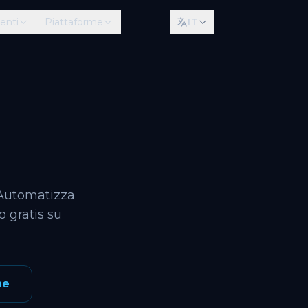
enti
Piattaforme
IT
. Automatizza
o gratis su
ne