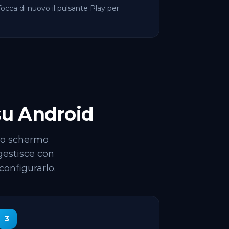
Tocca di nuovo il pulsante Play per
su Android
llo schermo
gestisce con
configurarlo.
3