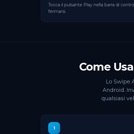
Tocca il pulsante Play nella barra di cont
fermarsi.
Come Usar
Lo Swipe A
Android. In
qualsiasi ve
1