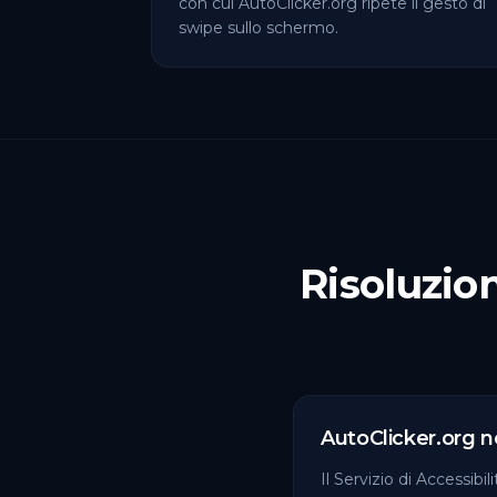
con cui AutoClicker.org ripete il gesto di
swipe sullo schermo.
Risoluzio
AutoClicker.org n
Il Servizio di Accessibil