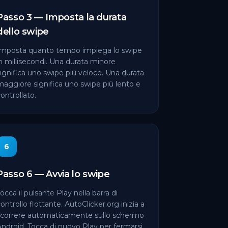
Passo 3 — Imposta la durata
dello swipe
Imposta quanto tempo impiega lo swipe
n millisecondi. Una durata minore
ignifica uno swipe più veloce. Una durata
maggiore significa uno swipe più lento e
ontrollato.
6
Passo 6 — Avvia lo swipe
occa il pulsante Play nella barra di
ontrollo flottante. AutoClicker.org inizia a
scorrere automaticamente sullo schermo
ndroid. Tocca di nuovo Play per fermarsi.