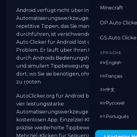
Minecraft
Android verfügt nicht über integrierte
Automatisierungswerkzeuge. Jedes
OP Auto Clicke
repetitive Tippen, das Sie manuell
durchführen, ist verschwendete Zeit. Ein
GS Auto Clicke
Auto Clicker für Android löst dieses
Problem. Er läuft über Ihren Bildschirm
SPRACHE
durch Androids Bedienungshilfen-Dienst
English
EN
und simuliert Tippbewegungen genau
dort, wo Sie sie benötigen, ohne Ihr Gerät
Français
FR
zu rooten.
中文
ZH
AutoClicker.org für Android bietet Ihnen
Русский
vier leistungsstarke
RU
Automatisierungswerkzeuge in einer
Português
PT
kostenlosen App. Einzelziel-Klicken für
präzise wiederholte Tippbewegungen.
Mehrziel-Klicken für Sequenzen über
Kostenlos H