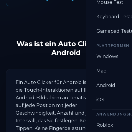
Mouse Test
Keyboard Test
Gamepad Test
Was ist ein Auto Clicker für
PLATTFORMEN
Android
Windows
Mac
Ein Auto Clicker für Android ist eine App,
Android
die Touch-Interaktionen auf Ihrem
Android-Bildschirm automatisiert. Er tippt
iOS
auf jede Position mit jeder
Geschwindigkeit, Anzahl und jedem
ANWENDUNGSF
Intervall, das Sie festlegen. Kein manuelles
Roblox
Tippen. Keine Fingerbelastung.