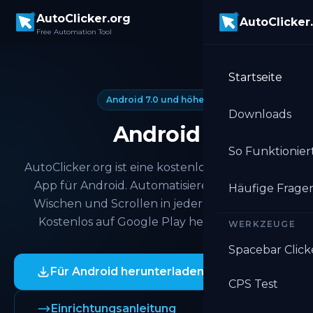
Skip to main content
AutoClicker.org
AutoClicker
Free Automation Tool
Startseite
Android 7.0 und höher
Downloads
Android
So Funktioniert
AutoClicker.org ist eine kostenlose Auto Clicker
App für Android. Automatisieren Sie Tippen,
Häufige Frage
Wischen und Scrollen in jeder Android-App.
Kostenlos auf Google Play herunterladen.
WERKZEUGE
Spacebar Click
Für Android herunterladen
CPS Test
Einrichtungsanleitung