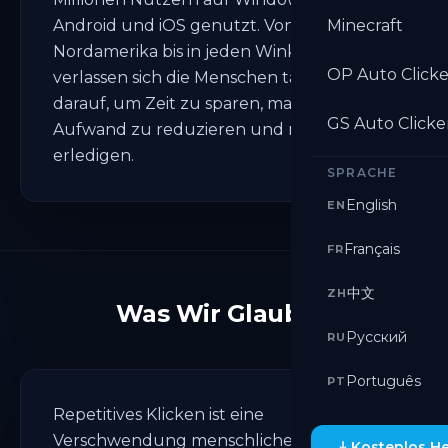
Android und iOS genutzt. Von
Minecraft
Nordamerika bis in jeden Winkel der Welt
OP Auto Clicke
verlassen sich die Menschen täglich
darauf, um Zeit zu sparen, manuellen
GS Auto Clicke
Aufwand zu reduzieren und mehr zu
erledigen.
SPRACHE
English
EN
Français
FR
中文
ZH
Was Wir Glauben
Русский
RU
Português
PT
Repetitives Klicken ist eine
Verschwendung menschlicher Zeit. Jede
Kostenlos H