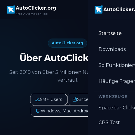
Skip to main content
AutoClicker.org
AutoClicker
Free Automation Tool
Startseite
AutoClicker.org
Downloads
Über AutoClicker.org
So Funktioniert
Seit 2019 von über 5 Millionen Nutzern weltweit
vertraut
Häufige Frage
WERKZEUGE
5M+ Users
Since 2019
Spacebar Click
Windows, Mac, Android, iOS
CPS Test