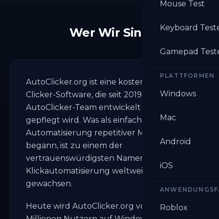
Mouse Test
Keyboard Test
Wer Wir Sind
Gamepad Test
PLATTFORMEN
AutoClicker.org ist eine kostenlose Auto-
Windows
Clicker-Software, die seit 2019 vom
AutoClicker-Team entwickelt und
Mac
gepflegt wird. Was als einfaches Tool zur
Automatisierung repetitiver Mausklicks
Android
begann, ist zu einem der
vertrauenswürdigsten Namen in der
iOS
Klickautomatisierung weltweit
gewachsen.
ANWENDUNGSF
Heute wird AutoClicker.org von über 5
Roblox
Millionen Nutzern auf Windows, Mac,