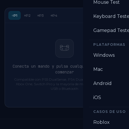
Mouse Test
0
/
4
P1
P2
P3
P4
Keyboard Test
Gamepad Test
PLATAFORMAS
Windows
Conecta un mando y pulsa cualquier botón para
Mac
comenzar
Compatible con PS5 DualSense, PS4 DualShock, Xbox Series,
Android
Xbox One, Switch Pro y la mayoría de mandos para PC via
USB o Bluetooth
iOS
CASOS DE USO
Roblox