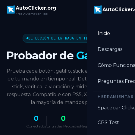
Skip to main content
AutoClicker.org
AutoClicker
Free Automation Tool
Inicio
DETECCIÓN DE ENTRADA EN TIEMPO REAL
Descargas
Probador de
Gamepad
Cómo Funcion
Prueba cada botón, gatillo, stick analógico y D-pad
de tu mando en tiempo real. Detecta la deriva del
Preguntas Fre
stick, verifica la vibración y mide los tiempos de
respuesta. Compatible con PS5, Xbox, Switch Pro y
HERRAMIENTAS
la mayoría de mandos para PC.
Spacebar Click
0
0
—
CPS Test
Conectados
Entradas Probadas
Respuesta Media