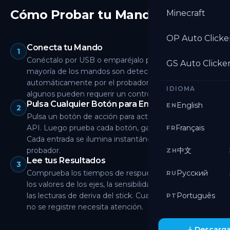
Cómo Probar tu Mando
Minecraft
OP Auto Clicke
Conecta tu Mando
1
Conéctalo por USB o emparéjalo por Bluetooth. La
GS Auto Clicke
mayoría de los mandos son detectados
automáticamente por el probador. En Windows
IDIOMA
algunos pueden requerir un controlador primero.
Pulsa Cualquier Botón para Empezar
English
EN
2
Pulsa un botón de acción para activar la Gamepad
API. Luego prueba cada botón, gatillo, stick y D-pad.
Français
FR
Cada entrada se ilumina instantáneamente en el
probador.
中文
ZH
Lee tus Resultados
3
Comprueba los tiempos de respuesta de los botones,
Русский
RU
los valores de los ejes, la sensibilidad de los gatillos y
las lecturas de deriva del stick. Cualquier entrada que
Português
PT
no se registre necesita atención.
Descarga