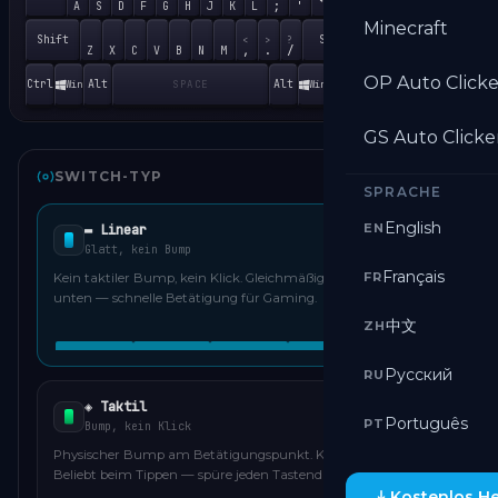
End
↓
;
'
A
S
D
F
G
H
J
K
L
1
2
Minecraft
Shift
Shift
<
>
?
Ins
,
.
/
Z
X
C
V
B
N
M
0
OP Auto Clicke
Ctrl
Alt
Alt
Ctrl
Win
Win
SPACE
GS Auto Clicke
SWITCH-TYP
SPRACHE
English
EN
▬ Linear
Glatt, kein Bump
Français
FR
Kein taktiler Bump, kein Klick. Gleichmäßig von oben nach
unten — schnelle Betätigung für Gaming.
中文
ZH
Русский
RU
◈ Taktil
Português
PT
Bump, kein Klick
Physischer Bump am Betätigungspunkt. Kein hörbarer Klick.
Beliebt beim Tippen — spüre jeden Tastendruck.
Kostenlos H