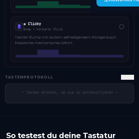
◉ Clicky
Bump + hörbarer Klick
Taktiler Bump mit lautem, befriedigendem Klickgeräusch.
Klassisches mechanisches Gefühl.
TASTENPROTOKOLL
Leeren
— Tasten drücken, um sie zu protokollieren —
So testest du deine Tastatur