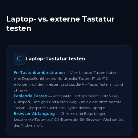
Reparatur.
Reinige unter der Taste mit Druckluft.
eine mechanische Tastatur mit vollem NKRO-
Teste jede Modifikatortaste einzeln. Linke und
Einige Browser fangen F1, F5 und F11 ab, bevor
Wenn die Taste nach beiden Schritten weiter
Support.
rechte Umschalttaste, Strg und Alt separat im
der Tastatur-Tester sie sieht. Versuche einen
wiederholt, kontaktiere den Hersteller für Support.
Laptop- vs. externe Tastatur
Tastatur-Tester.
anderen Browser, wenn bestimmte
Aktualisiere den Tastaturtreiber über den Geräte-
testen
Funktionstasten nicht registriert werden.
Manager unter Windows.
Gehe auf dem Mac zu Systemeinstellungen,
Versuche auf dem Chromebook als letzten
Tastatur, und aktiviere "F1, F2 usw. als Standard-
Ausweg das Powerwash-Verfahren, wenn
Funktionstasten verwenden" für direkte
Modifikatortasten nach einer Einstellungsprüfung
Registrierung.
Laptop-Tastatur testen
weiter versagen.
Wenn nach einem Treiber-Update nur eine Seite
einer Modifikatortaste versagt, kontaktiere den
Fn-Tastenkombinationen —
Viele Laptop-Tasten haben
eine Doppelfunktion als Multimedia-Tasten. F1 bis F12
Hersteller für Garantieunterstützung.
erfordern auf den meisten Laptops die Fn-Taste. Teste mit und
ohne Fn.
Fehlende Tasten —
Kompakte Laptops lassen Tasten wie
Numpad, Einfügen und Rollen weg. Zähle diese nicht als tote
Tasten. Überprüfe zuerst das Layout deines Laptops.
Browser-Abfangung —
Chrome und Edge fangen
bestimmte Tasten auf OS-Ebene ab. Ein Browser-Wechsel löst
das Problem oft.