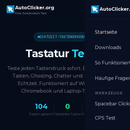
Skip to main content
AutoClicker.org
AutoClicker
Free Automation Tool
Startseite
ECHTZEIT-TASTENERKENNUNG
Downloads
Tastatur
Tester
So Funktioniert
Teste jeden Tastendruck sofort. Erkenne defekte
Tasten, Ghosting, Chatter und NKRO-Level in
Häufige Frage
Echtzeit. Funktioniert auf Windows, Mac,
Chromebook und Laptop-Tastaturen.
WERKZEUGE
Spacebar Click
104
0
—
Tasten gesamt
Getestete Tasten
Abdeckung
CPS Test