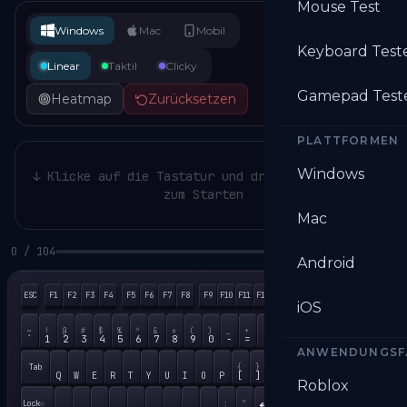
Mouse Test
Numpad
Windows
Mac
Mobil
Keyboard Test
Linear
Taktil
Clicky
Gamepad Test
Heatmap
Zurücksetzen
PLATTFORMEN
Windows
↓ Klicke auf die Tastatur und drücke eine Taste
zum Starten
Mac
0
/
104
0%
Android
ESC
F1
F2
F3
F4
F5
F6
F7
F8
F9
F10
F11
F12
PrtSc
ScrLk
Pause
Num
/
iOS
Bksp
~
!
@
#
$
%
^
&
*
(
)
_
+
Home
↑
`
1
2
3
4
5
6
7
8
9
0
-
=
7
8
Ins
Home
PgUp
ANWENDUNGSF
Tab
{
}
|
Del
End
PgDn
←
[
]
\
Q
W
E
R
T
Y
U
I
O
P
4
5
Roblox
Caps Lock
Enter
:
"