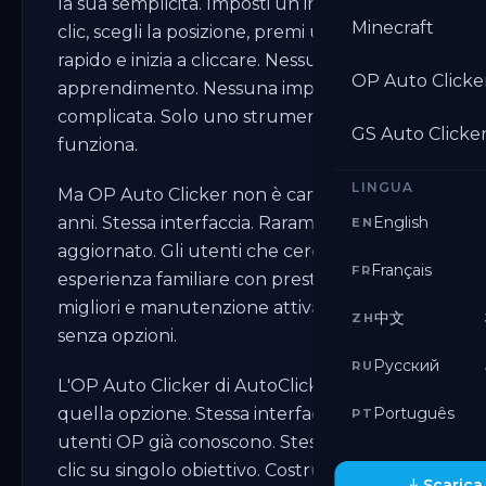
la sua semplicità. Imposti un intervallo di
Minecraft
clic, scegli la posizione, premi un tasto
rapido e inizia a cliccare. Nessuna curva di
OP Auto Clicke
apprendimento. Nessuna impostazione
complicata. Solo uno strumento che
GS Auto Clicke
funziona.
LINGUA
Ma OP Auto Clicker non è cambiato da
anni. Stessa interfaccia. Raramente
English
EN
aggiornato. Gli utenti che cercano la stessa
Français
FR
esperienza familiare con prestazioni
migliori e manutenzione attiva sono rimasti
中文
ZH
senza opzioni.
Русский
RU
L'OP Auto Clicker di AutoClicker.org è
quella opzione. Stessa interfaccia che gli
Português
PT
utenti OP già conoscono. Stesso semplice
clic su singolo obiettivo. Costruito meglio,
Scarica 