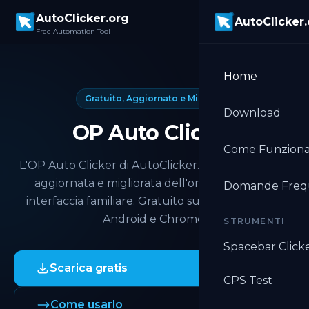
Skip to main content
AutoClicker.org
AutoClicker
Free Automation Tool
Home
Gratuito, Aggiornato e Migliore
Download
OP Auto Clicker
Come Funzion
L'OP Auto Clicker di AutoClicker.org è la versione
aggiornata e migliorata dell'originale. Stessa
Domande Freq
interfaccia familiare. Gratuito su Windows, Mac,
Android e Chrome.
STRUMENTI
Spacebar Click
Scarica gratis
CPS Test
Come usarlo