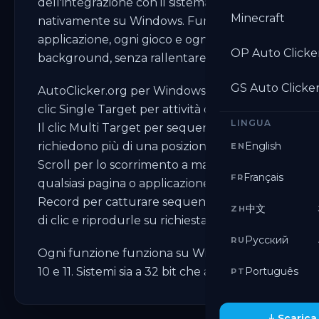
dell'integrazione con il sistema. Gira
Minecraft
nativamente su Windows. Funziona in ogni
applicazione, ogni gioco e ogni browser. In
OP Auto Clicke
background, senza rallentare il sistema.
GS Auto Clicke
AutoClicker.org per Windows include il
clic Single Target per attività di precisione.
LINGUA
Il clic Multi Target per sequenze che
richiedono più di una posizione. Auto
English
EN
Scroll per lo scorrimento a mani libere su
Français
FR
qualsiasi pagina o applicazione. Macro
Record per catturare sequenze complete
中文
ZH
di clic e riprodurle su richiesta.
Русский
RU
Ogni funzione funziona su Windows 7, 8,
10 e 11. Sistemi sia a 32 bit che a 64 bit.
Português
PT
Scarica 