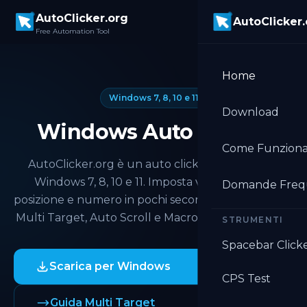
Skip to main content
AutoClicker.org
AutoClicker
Free Automation Tool
Home
Windows 7, 8, 10 e 11
Download
Windows Auto Clicker
Come Funzion
AutoClicker.org è un auto clicker gratuito per
Windows 7, 8, 10 e 11. Imposta velocità di clic,
Domande Freq
posizione e numero in pochi secondi. Single Target,
Multi Target, Auto Scroll e Macro Record integrati.
STRUMENTI
Spacebar Click
Scarica per Windows
CPS Test
Guida Multi Target