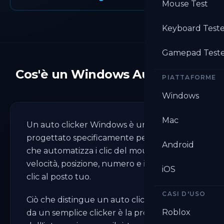
Mouse Test
Keyboard Test
Gamepad Test
Cos'è un Windows Auto Clicker
PIATTAFORME
Windows
Mac
Un auto clicker Windows è un software
progettato specificamente per Windows
Android
che automatizza i clic del mouse. Imposti
velocità, posizione, numero e intervallo. Fa
iOS
clic al posto tuo.
CASI D'USO
Ciò che distingue un auto clicker Windows
Roblox
da un semplice clicker è la profondità