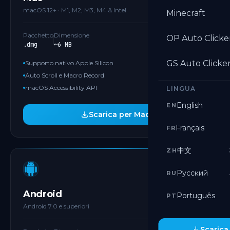
macOS 12+ · M1, M2, M3, M4 & Intel
Minecraft
Pacchetto
Dimensione
OP Auto Clicke
.dmg
~6 MB
GS Auto Clicke
Supporto nativo Apple Silicon
Auto Scroll e Macro Record
macOS Accessibility API
LINGUA
English
EN
Scarica per Mac
Français
FR
中文
ZH
GOOGLE PLAY
Русский
RU
Android
Português
PT
Android 7.0 e superiori
Scarica 