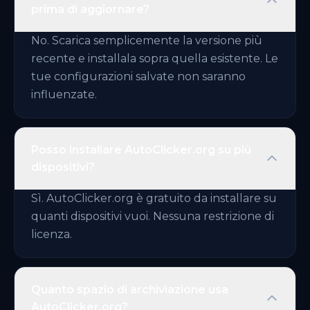
prima di aggiornare?
No. Scarica semplicemente la versione più
recente e installala sopra quella esistente. Le
tue configurazioni salvate non saranno
influenzate.
Posso installare AutoClicker.org su più
dispositivi?
Sì. AutoClicker.org è gratuito da installare su
quanti dispositivi vuoi. Nessuna restrizione di
licenza.
Quanto spazio di archiviazione usa
AutoClicker.org?