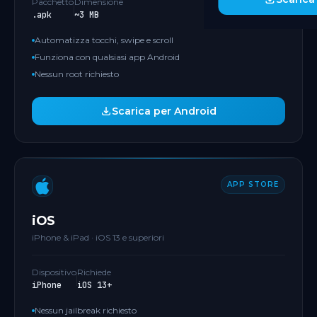
Pacchetto
Dimensione
.apk
~3 MB
Automatizza tocchi, swipe e scroll
Funziona con qualsiasi app Android
Nessun root richiesto
Scarica per Android
APP STORE
iOS
iPhone & iPad · iOS 13 e superiori
Dispositivo
Richiede
iPhone
iOS 13+
Nessun jailbreak richiesto