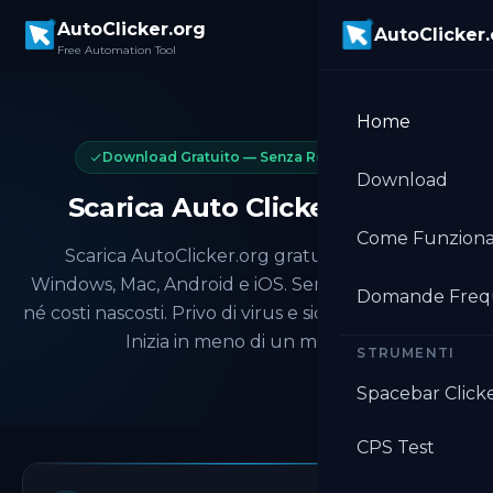
Skip to main content
AutoClicker.org
AutoClicker
Free Automation Tool
Home
Download Gratuito — Senza Registrazione
Download
Scarica Auto Clicker Gratis
Come Funzion
Scarica AutoClicker.org gratuitamente su
Windows, Mac, Android e iOS. Senza registrazione
Domande Freq
né costi nascosti. Privo di virus e sicuro da installare.
Inizia in meno di un minuto.
STRUMENTI
Spacebar Click
CPS Test