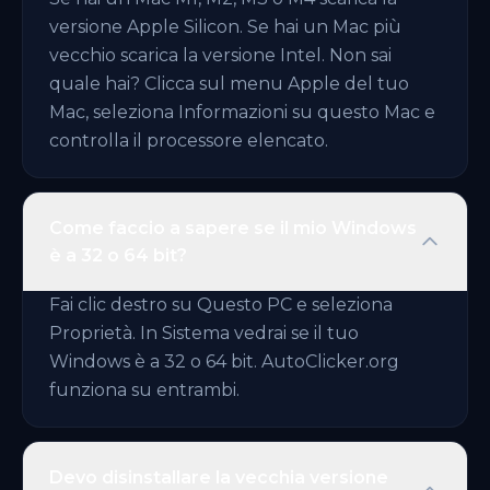
versione Apple Silicon. Se hai un Mac più
vecchio scarica la versione Intel. Non sai
quale hai? Clicca sul menu Apple del tuo
Mac, seleziona Informazioni su questo Mac e
controlla il processore elencato.
Come faccio a sapere se il mio Windows
è a 32 o 64 bit?
Fai clic destro su Questo PC e seleziona
Proprietà. In Sistema vedrai se il tuo
Windows è a 32 o 64 bit. AutoClicker.org
funziona su entrambi.
Devo disinstallare la vecchia versione