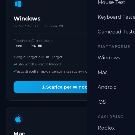
Mouse Test
PIÙ POPOLARE
Keyboard Test
Windows
Win 7 / 8 / 10 / 11 · 32 & 64-bit
Gamepad Test
Pacchetto
Dimensione
.exe
~4 MB
PIATTAFORME
Single Target e Multi Target
Windows
Auto Scroll e Macro Record
Tasto di scelta rapida personalizzato avvio/stop
Mac
Scarica per Windows
Android
iOS
CASI D'USO
APPLE SILICON
Roblox
Mac