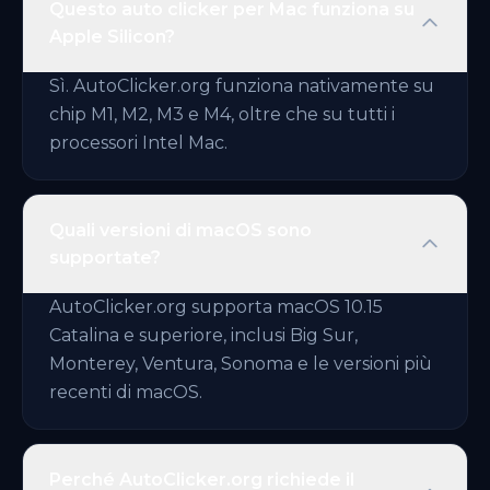
Questo auto clicker per Mac funziona su
Apple Silicon?
Sì. AutoClicker.org funziona nativamente su
chip M1, M2, M3 e M4, oltre che su tutti i
processori Intel Mac.
Quali versioni di macOS sono
supportate?
AutoClicker.org supporta macOS 10.15
Catalina e superiore, inclusi Big Sur,
Monterey, Ventura, Sonoma e le versioni più
recenti di macOS.
Perché AutoClicker.org richiede il