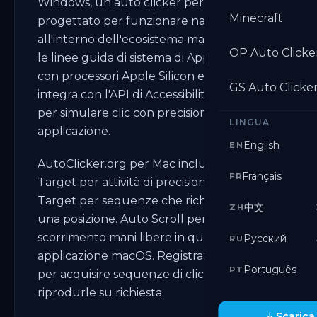
Windows, un auto clicker per Mac è
Minecraft
progettato per funzionare nativamente
all'interno dell'ecosistema macOS. Segue
OP Auto Clicke
le linee guida di sistema di Apple, funziona
con processori Apple Silicon e Intel, e si
GS Auto Clicke
integra con l'API di Accessibilità di macOS
per simulare clic con precisione in ogni
LINGUA
applicazione.
English
EN
AutoClicker.org per Mac include Single
Français
FR
Target per attività di precisione. Multi
Target per sequenze che richiedono più di
中文
ZH
una posizione. Auto Scroll per lo
scorrimento mani libere in qualsiasi
Русский
RU
applicazione macOS. Registrazione macro
Português
PT
per acquisire sequenze di clic complete e
riprodurle su richiesta.
Scarica 