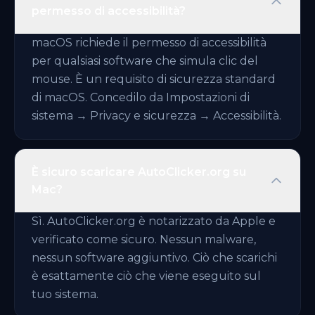
permesso di accessibilità?
macOS richiede il permesso di accessibilità
per qualsiasi software che simula clic del
mouse. È un requisito di sicurezza standard
di macOS. Concedilo da Impostazioni di
sistema → Privacy e sicurezza → Accessibilità.
È sicuro scaricare AutoClicker.org su
Mac?
Sì. AutoClicker.org è notarizzato da Apple e
verificato come sicuro. Nessun malware,
nessun software aggiuntivo. Ciò che scarichi
è esattamente ciò che viene eseguito sul
tuo sistema.