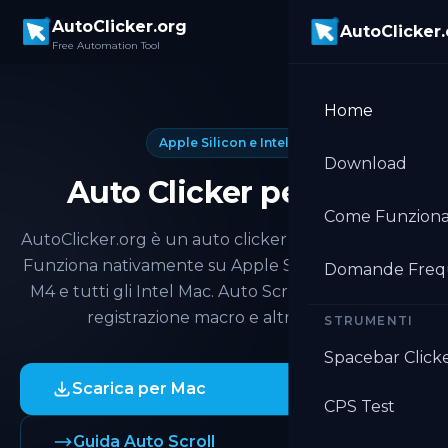
Skip to main content
AutoClicker.org
AutoClicker
Free Automation Tool
Home
Apple Silicon e Intel
Download
Auto Clicker per Mac
Come Funzion
AutoClicker.org è un auto clicker gratuito per Mac.
Funziona nativamente su Apple Silicon M1, M2, M3,
Domande Freq
M4 e tutti gli Intel Mac. Auto Scroll, Multi Target,
registrazione macro e altro ancora.
STRUMENTI
Spacebar Click
Scarica per Mac
CPS Test
Guida Auto Scroll